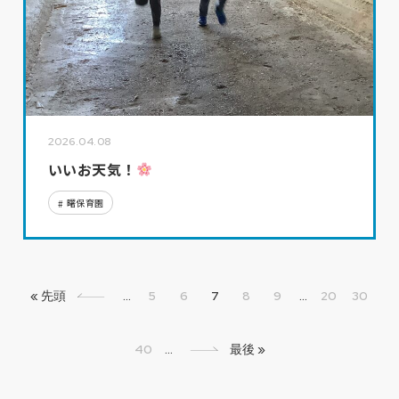
2026.04.08
いいお天気！
曙保育園
« 先頭
«
...
5
6
7
8
9
...
20
30
40
...
»
最後 »