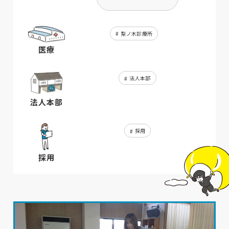
梨ノ木診療所
医療
法人本部
法人本部
採用
採用