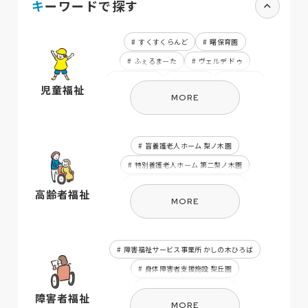
キーワードで探す
すくすくらんど
曙保育園
ふぇるまーた
ヴェルデ ドゥ
府中保育園
ヴェルデ
睦保育園
児童福祉
MORE
友生保育園
第2フレンズうえの
フレンズうえの
長田保育園
花之木保育園
キッズうえの
盲養護老人ホーム 梨ノ木園
かしのみ園
ひかり保育園
特別養護老人ホーム 第二梨ノ木園
第2風の丘
風の丘
みどり保育園
在宅介護支援センター なしのき
高齢者福祉
ふたば
いなこ保育園
成和西
MORE
デイサービスセンター なしのき
ウイングうえの
中瀬城東保育園
ゆめが丘保育園
成和東
障害福祉サービス事業所 かしの木ひろば
みどり第二保育園
三田保育園
身体障害者支援施設 梨丘園
相談支援事業所 すきっぷ
障害者福祉
MORE
伊賀市盲人ホーム
上野点字図書館