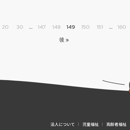
20
30
...
147
148
149
150
151
...
160
後 »
法人について
児童福祉
高齢者福祉