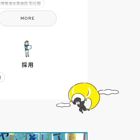
体障害者支援施設 梨丘園
談支援事業所 すきっぷ
MORE
賀市盲人ホーム
上野点字図書館
採用
用