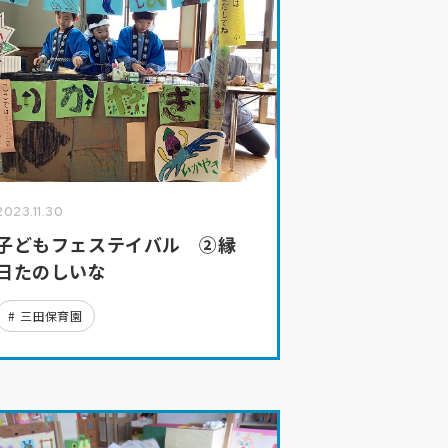
2023.11.30
子どもフェステイバル ②縁
日たのしいな
三田保育園