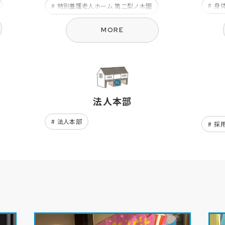
身
特別養護老人ホーム 第二梨ノ木園
相
在宅介護支援センター なしのき
MORE
伊
デイサービスセンター なしのき
うえの
法人本部
ふたば
法人本部
採
園