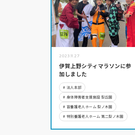
2023.11.27
伊賀上野シティマラソンに参
加しました
法人本部
身体障害者支援施設 梨丘園
盲養護老人ホーム 梨ノ木園
特別養護老人ホーム 第二梨ノ木園