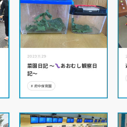
2023.11.29
菜園日記 ～
あおむし観察日
記～
府中保育園