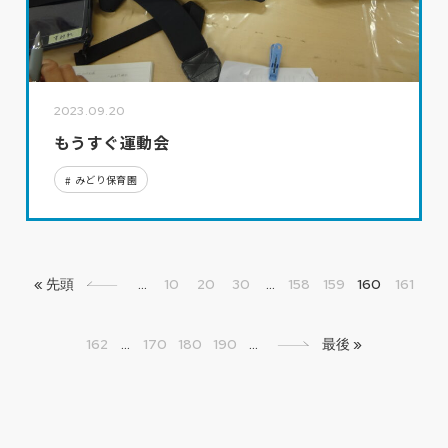
2023.09.20
もうすぐ運動会
みどり保育園
« 先頭
«
...
10
20
30
...
158
159
160
161
162
...
170
180
190
...
»
最後 »