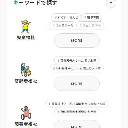
キーワードで探す
すくすくらんど
曙保育園
ふぇるまーた
ヴェルデ ドゥ
府中保育園
ヴェルデ
睦保育園
児童福祉
MORE
友生保育園
第2フレンズうえの
フレンズうえの
長田保育園
花之木保育園
キッズうえの
盲養護老人ホーム 梨ノ木園
かしのみ園
ひかり保育園
特別養護老人ホーム 第二梨ノ木園
第2風の丘
風の丘
みどり保育園
在宅介護支援センター なしのき
高齢者福祉
ふたば
いなこ保育園
成和西
MORE
デイサービスセンター なしのき
ウイングうえの
中瀬城東保育園
ゆめが丘保育園
成和東
障害福祉サービス事業所 かしの木ひろば
みどり第二保育園
三田保育園
身体障害者支援施設 梨丘園
相談支援事業所 すきっぷ
障害者福祉
MORE
伊賀市盲人ホーム
上野点字図書館