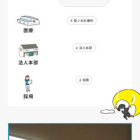
梨ノ木診療所
医療
法人本部
法人本部
採用
採用