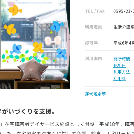
TEL / FAX
0595-21-
利用定員
生活介護事
認可年
平成6年4
利用案内
開所時間
休所日
利用方法
利用料
運営規定等
きがいづくりを支援。
型」在宅障害者デイサービス施設として開設。平成18年、障
ました。在宅障害者の方々に対して介護、給食、入浴サービ