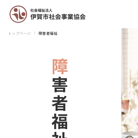
トップページ
障害者福祉
障
者
福
害
祉