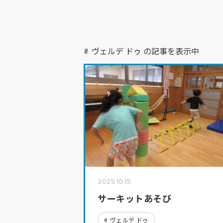
ふぇるまーた
ヴェルデ ドゥ
府中保育園
ヴェルデ
MORE
睦保育園
友生保育園
ヴェルデ ドゥ の記事を表示中
第2フレンズうえの
フレンズ
長田保育園
花之木保育園
キッズうえの
かしのみ園
医療
ひかり保育園
第2風の丘
梨ノ木診療所
風の丘
みどり保育園
いなこ保育園
成和西
ウイングうえの
中瀬城東保育
ゆめが丘保育園
成和東
みどり第二保育園
三田保育園
2025.10.15
サーキットあそび
ヴェルデ ドゥ