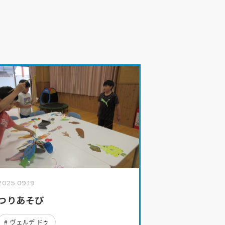
体障害者支援施設 梨丘園
談支援事業所 すきっぷ
MORE
賀市盲人ホーム
上野点字図書館
採用
用
2025.09.19
つりあそび
ヴェルデ ドゥ