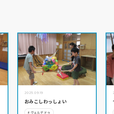
身
特別養護老人ホーム 第二梨ノ木園
相
在宅介護支援センター なしのき
MORE
伊
デイサービスセンター なしのき
うえの
法人本部
法人本部
採
ふたば
園
2025.09.19
おみこしわっしょい
ヴェルデ ドゥ