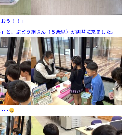
らおう！！」
い」と、ぶどう組さん（５歳児）が両替に来ました。
･･