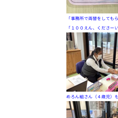
「事務所で両替をしても
「１００えん、くださー
めろん組さん（４歳児）も･