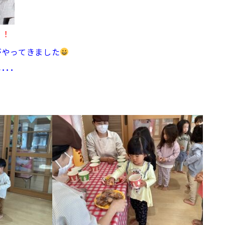
！！
がやってきました
･･