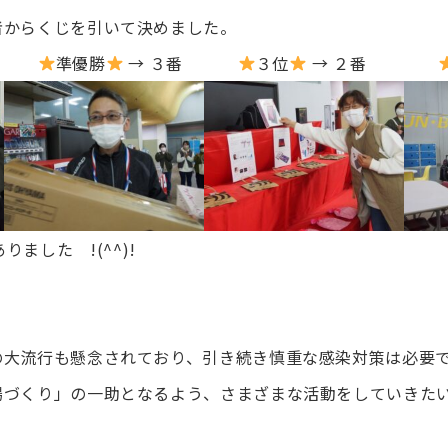
者からくじを引いて決めました。
１番
準優勝
→ ３番
３位
→ ２番
りました !(^^)!
の大流行も懸念されており、引き続き慎重な感染対策は必要
場づくり」の一助となるよう、さまざまな活動をしていきた