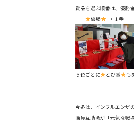
賞品を選ぶ順番は、優勝
優勝
→ 
５位ごとに
とび賞
もあ
今冬は、インフルエンザ
職員互助会が「元気な職